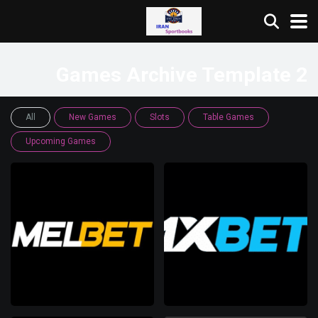
Games Archive Template 2
All
New Games
Slots
Table Games
Upcoming Games