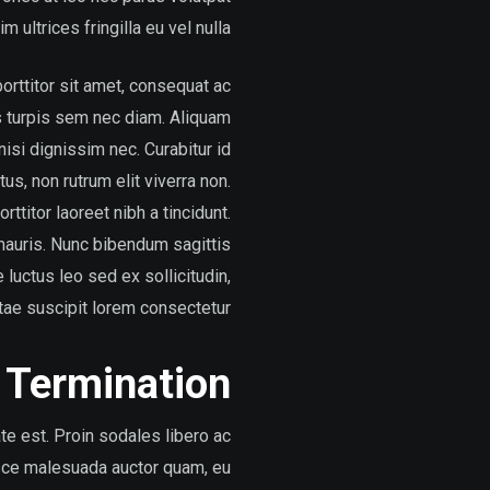
m ultrices fringilla eu vel nulla.
orttitor sit amet, consequat ac
us turpis sem nec diam. Aliquam
 nisi dignissim nec. Curabitur id
tus, non rutrum elit viverra non.
ttitor laoreet nibh a tincidunt.
 mauris. Nunc bibendum sagittis
 luctus leo sed ex sollicitudin,
tae suscipit lorem consectetur.
Termination
e est. Proin sodales libero ac
Fusce malesuada auctor quam, eu