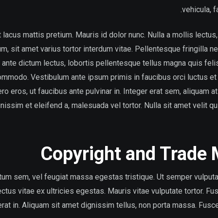
vehicula, f
 lacus mattis pretium. Mauris id dolor nunc. Nulla a mollis lect
um, sit amet varius tortor interdum vitae. Pellentesque fringilla ne
a ante dictum lectus, lobortis pellentesque tellus magna quis fel
ommodo. Vestibulum ante ipsum primis in faucibus orci luctus et 
ro eros, ut faucibus ante pulvinar in. Integer erat sem, aliquam at 
im et eleifend a, malesuada vel tortor. Nulla sit amet velit quis
Copyright and Trade 
m sem, vel feugiat massa egestas tristique. Ut semper vulputat
ctus vitae ex ultricies egestas. Mauris vitae vulputate tortor. 
rat in. Aliquam sit amet dignissim tellus, non porta massa. Fusce 