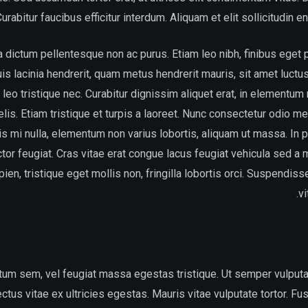
Curabitur faucibus efficitur interdum. Aliquam et elit sollicitudin eni
 dictum pellentesque non ac purus. Etiam leo nibh, finibus eget p
uis lacinia hendrerit, quam metus hendrerit mauris, sit amet luct
us leo tristique nec. Curabitur dignissim aliquet erat, in elementum
 felis. Etiam tristique et turpis a laoreet. Nunc consectetur odio me
is mi nulla, elementum non varius lobortis, aliquam ut massa. In por
ctor feugiat. Cras vitae erat congue lacus feugiat vehicula sed a
n, tristique eget mollis non, fringilla lobortis orci. Suspendisse
vi
m sem, vel feugiat massa egestas tristique. Ut semper vulputat
ctus vitae ex ultricies egestas. Mauris vitae vulputate tortor. 