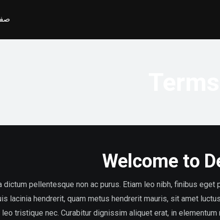
صفح
Terms
Welcome to D
 dictum pellentesque non ac purus. Etiam leo nibh, finibus eget p
uis lacinia hendrerit, quam metus hendrerit mauris, sit amet luct
us leo tristique nec. Curabitur dignissim aliquet erat, in elementum