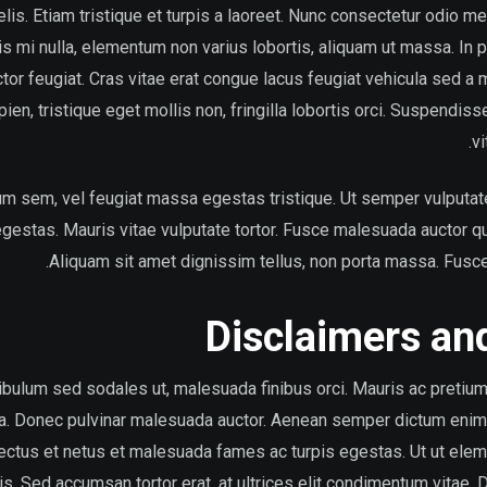
 felis. Etiam tristique et turpis a laoreet. Nunc consectetur odio me
is mi nulla, elementum non varius lobortis, aliquam ut massa. In por
ctor feugiat. Cras vitae erat congue lacus feugiat vehicula sed a
n, tristique eget mollis non, fringilla lobortis orci. Suspendisse
vi
 sem, vel feugiat massa egestas tristique. Ut semper vulputate
 egestas. Mauris vitae vulputate tortor. Fusce malesuada auctor qu
Aliquam sit amet dignissim tellus, non porta massa. Fusce r
Disclaimers an
tibulum sed sodales ut, malesuada finibus orci. Mauris ac pretiu
la. Donec pulvinar malesuada auctor. Aenean semper dictum eni
nectus et netus et malesuada fames ac turpis egestas. Ut ut ele
s. Sed accumsan tortor erat, at ultrices elit condimentum vitae. 