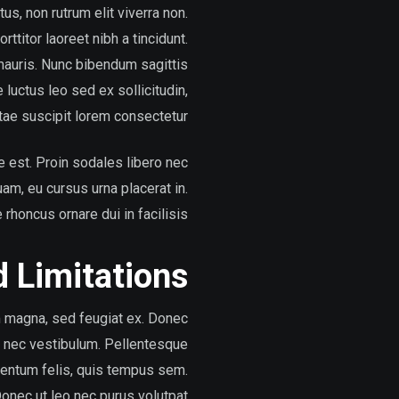
tus, non rutrum elit viverra non.
ttitor laoreet nibh a tincidunt.
 mauris. Nunc bibendum sagittis
 luctus leo sed ex sollicitudin,
tae suscipit lorem consectetur.
 est. Proin sodales libero nec
am, eu cursus urna placerat in.
honcus ornare dui in facilisis.
d Limitations
m magna, sed feugiat ex. Donec
m nec vestibulum. Pellentesque
mentum felis, quis tempus sem.
Donec ut leo nec purus volutpat