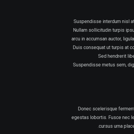
Suspendisse interdum nisl at
Nullam sollicitudin turpis ips
arcu in accumsan auctor, ligul
Duis consequat ut turpis at c
Sed hendrerit libe
Suspendisse metus sem, digniss
Donec scelerisque fermentu
egestas lobortis. Fusce nec le
cursus urna place