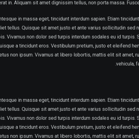
rat in. Aliquam sit amet dignissim tellus, non porta massa. Fusce 
ntesque in massa eget, tincidunt interdum sapien. Etiam tincidunt 
diet tellus. Quisque sit amet justo et ante varius sollicitudin se
rpis. Vivamus non dolor sed turpis interdum sodales eu id turpis. Se
isque a tincidunt eros. Vestibulum pretium, justo et eleifend hendr
etus non ipsum. Vivamus at libero lobortis, mattis elit sit amet, 
vehicula, f
ntesque in massa eget, tincidunt interdum sapien. Etiam tincidunt 
diet tellus. Quisque sit amet justo et ante varius sollicitudin se
rpis. Vivamus non dolor sed turpis interdum sodales eu id turpis. Se
isque a tincidunt eros. Vestibulum pretium, justo et eleifend hendr
etus non ipsum. Vivamus at libero lobortis, mattis elit sit amet, 