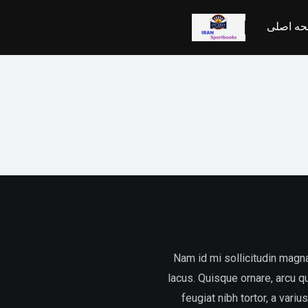
ه اصلی
Nam id mi sollicitudin magna
lacus. Quisque ornare, arcu q
feugiat nibh tortor, a vari